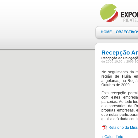
HOME
OBJECTIVO
Recepção A
Recepção de Delegaçõ
de 2009.10.06 a 2009.10
No seguimento da mi
região de Huíla e
angolanas, na Regiã
Outubro de 2009.
Esta recepção permi
com estes empresár
parcerias. Ao todo f
e empresários da Re
próprias empresas, 
que nelas participara
quais será dada cont
Relatório da Mis
« Calendário