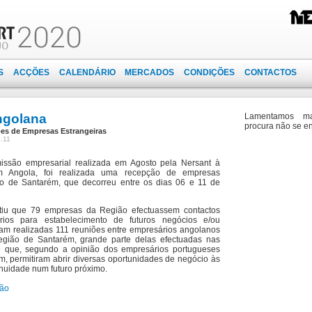
S
ACÇÕES
CALENDÁRIO
MERCADOS
CONDIÇÕES
CONTACTOS
ngolana
Lamentamos m
procura não se en
es de Empresas Estrangeiras
.11
ssão empresarial realizada em Agosto pela Nersant à
m Angola, foi realizada uma recepção de empresas
o de Santarém, que decorreu entre os dias 06 e 11 de
tiu que 79 empresas da Região efectuassem contactos
ios para estabelecimento de futuros negócios e/ou
oram realizadas 111 reuniões entre empresários angolanos
gião de Santarém, grande parte delas efectuadas nas
e que, segundo a opinião dos empresários portugueses
m, permitiram abrir diversas oportunidades de negócio às
inuidade num futuro próximo.
são