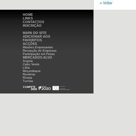
« Voltar
HOME
LINKS
CONTACTOS
INSCRIÇÃO
MAPA DO SITE
ADICIONAR AOS
FAVORITOS
ACÇÕES
Missões Empresariais
Recepção de Empresas
Participação em Feiras
MERCADOS ALVO
Angola
Cabo Verde
Líbia
Moçambique
Roménia
Rússia
Tunísia