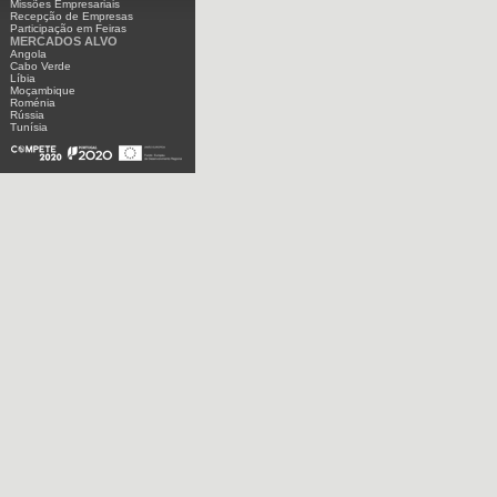
Missões Empresariais
Recepção de Empresas
Participação em Feiras
MERCADOS ALVO
Angola
Cabo Verde
Líbia
Moçambique
Roménia
Rússia
Tunísia