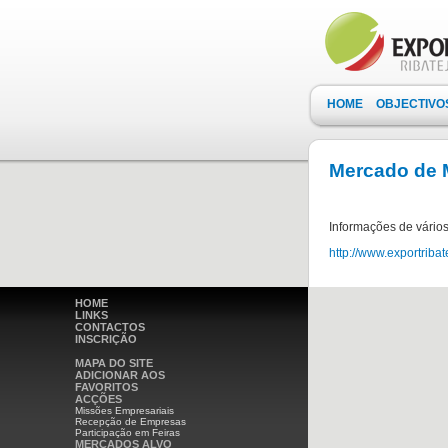
HOME
OBJECTIVO
Mercado de 
Informações de vário
http://www.exportribat
HOME
LINKS
CONTACTOS
INSCRIÇÃO
MAPA DO SITE
ADICIONAR AOS
FAVORITOS
ACÇÕES
Missões Empresariais
Recepção de Empresas
Participação em Feiras
MERCADOS ALVO