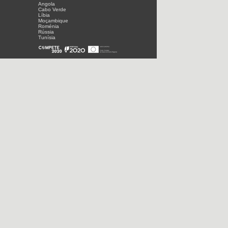
Angola
Cabo Verde
Líbia
Moçambique
Roménia
Rússia
Tunísia