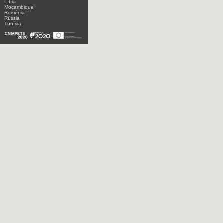
Líbia
Moçambique
Roménia
Rússia
Tunísia