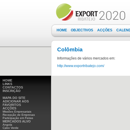
HOME
OBJECTIVOS
ACÇÕES
CALEN
Colômbia
Informações de vários mercados em:
http://www.exportribatejo.com/
HOME
LINKS
CONTACTOS
INSCRIÇÃO
MAPA DO SITE
ADICIONAR AOS
FAVORITOS
ACÇÕES
Missões Empresariais
Recepção de Empresas
Participação em Feiras
MERCADOS ALVO
Angola
Cabo Verde