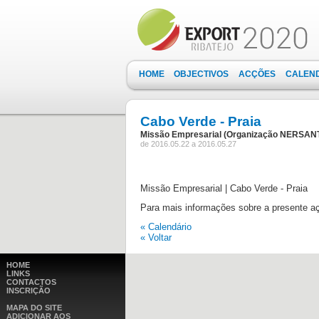
HOME
OBJECTIVOS
ACÇÕES
CALEN
Cabo Verde - Praia
Missão Empresarial (Organização NERSANT
de 2016.05.22 a 2016.05.27
Missão Empresarial | Cabo Verde - Praia
Para mais informações sobre a presente a
« Calendário
« Voltar
HOME
LINKS
CONTACTOS
INSCRIÇÃO
MAPA DO SITE
ADICIONAR AOS