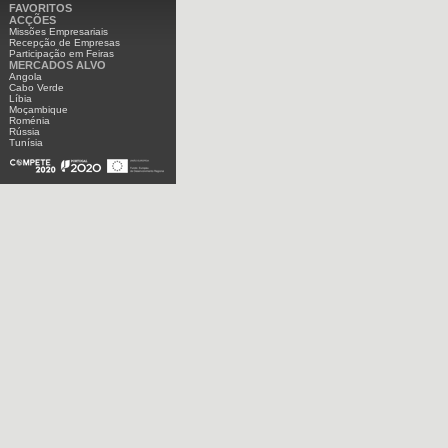
FAVORITOS
ACÇÕES
Missões Empresariais
Recepção de Empresas
Participação em Feiras
MERCADOS ALVO
Angola
Cabo Verde
Líbia
Moçambique
Roménia
Rússia
Tunísia